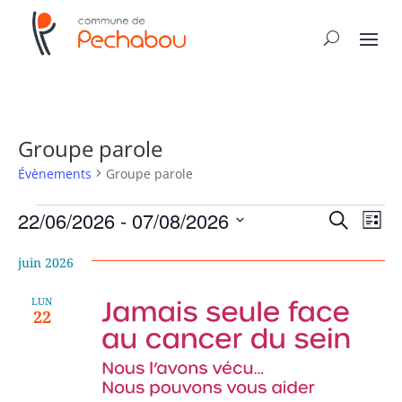
Groupe parole
Évènements
Groupe parole
Évènements
Recher
Nav
22/06/2026
 - 
07/08/2026
Recherche
Liste
de
et
Sélectionnez
vue
naviga
juin 2026
une
Év
de
date.
LUN
vues
22
Évène