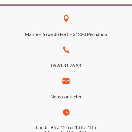

Mairie – 6 rue du Fort – 31320 Pechabou

05 61 81 76 33

Nous contacter

Lundi : 9 h à 12 h et 13 h à 18 h