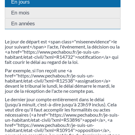
En jours
En mois
En années
Le jour de départ est <span class="miseenevidence">le
jour suivant</span> l'acte, l'événement, la décision ou la
<a href="https://www.pechabou.fr/je-suis-un-
habitant/etat-civil/?xml=R14732">notification</a> qui
fait courir le délai au regard de la loi.
Par exemple, si l'on reçoit une <a
href="https://www.pechabou.fr/je-suis-un-
habitant/etat-civil/?xml=R12538">assignation</a>
devant le tribunal le lundi, le délai démarre le mardi, le
jour de la réception de l'acte ne compte pas.
Le dernier jour compte entièrement dans le délai
(jusqu'à minuit, c'est-à-dire jusqu'à 23h59 inclus). Cela
veut dire qu'il faut accomplir les formalités ou actes
nécessaires (<a href="https://www.pechabou.fr/je-suis-
un-habitant/etat-civil/?xml=R53896">appel</a>, <a
href="https://www.pechabou.fr/je-suis-un-
habitant/etat-civil/?xml=R10914">opposition</a>,