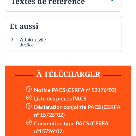
Textes de référence
Et aussi
Affaire civile
Justice
À TÉLÉCHARGER
Notice PACS (CERFA n° 52176*02)
Liste des pièces PACS
Déclaration conjointe PACS (CERFA
n° 15725*02)
Convention type PACS (CERFA
n°15726*02)