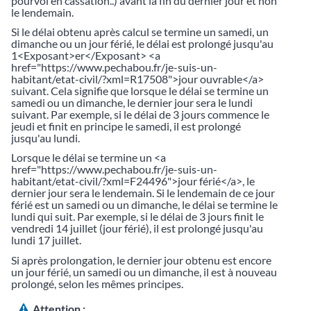
pourvoi en cassation..) avant la fin du dernier jour et non
le lendemain.
Si le délai obtenu après calcul se termine un samedi, un
dimanche ou un jour férié, le délai est prolongé jusqu'au
1<Exposant>er</Exposant> <a
href="https://www.pechabou.fr/je-suis-un-
habitant/etat-civil/?xml=R17508">jour ouvrable</a>
suivant. Cela signifie que lorsque le délai se termine un
samedi ou un dimanche, le dernier jour sera le lundi
suivant. Par exemple, si le délai de 3 jours commence le
jeudi et finit en principe le samedi, il est prolongé
jusqu'au lundi.
Lorsque le délai se termine un <a
href="https://www.pechabou.fr/je-suis-un-
habitant/etat-civil/?xml=F24496">jour férié</a>, le
dernier jour sera le lendemain. Si le lendemain de ce jour
férié est un samedi ou un dimanche, le délai se termine le
lundi qui suit. Par exemple, si le délai de 3 jours finit le
vendredi 14 juillet (jour férié), il est prolongé jusqu'au
lundi 17 juillet.
Si après prolongation, le dernier jour obtenu est encore
un jour férié, un samedi ou un dimanche, il est à nouveau
prolongé, selon les mêmes principes.
Attention :