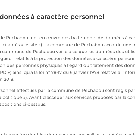
 données à caractère personnel
e de Pechabou met en œuvre des traitements de données à ca
/ (ci-après « le site »). La commune de Pechabou accorde une i
la commune de Pechabou veille à ce que les données des utilisa
gueur relatifs à la protection des données à caractère perso
ection des personnes physiques à l’égard du traitement des donn
 ») ainsi qu’à la loi n° 78-17 du 6 janvier 1978 relative à l’infor
n 2018.
rsonnel effectués par la commune de Pechabou sont régis par 
a politique »). Avant d’accéder aux services proposés par la co
positions ci-dessous.
ir la manière dont les données sont recueillies et traitées par