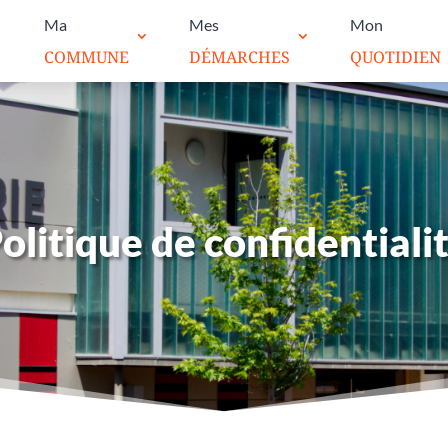
Ma
Mes
Mon
COMMUNE
DÉMARCHES
QUOTIDIEN
olitique de confidentiali