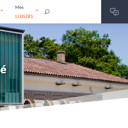
Mes
LOISIRS
té