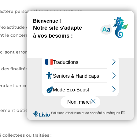
ractère personnel sont ou ne sont pas
exactitude en sollicitant une copie, lisible
nt le concernant.
-ci sont erronées ou incomplètes.
des finalités précises.
é pendant un certain temps, notamment le
ement détient sur lui.
 collectées ou traitées ;