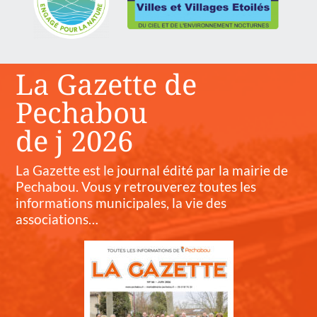
La Gazette de
Pechabou
de j 2026
La Gazette est le journal édité par la mairie de
Pechabou. Vous y retrouverez toutes les
informations municipales, la vie des
associations…