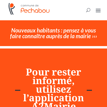
Nouveaux habitants : pensez à vous
faire connaître auprès de la mairie ›››
Pour rester
informé,
utilisez
l’application
A2Mairie