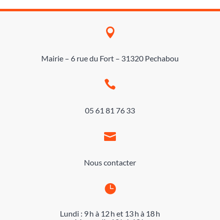

Mairie – 6 rue du Fort – 31320 Pechabou

05 61 81 76 33

Nous contacter

Lundi : 9 h à 12 h et 13 h à 18 h