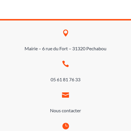

Mairie – 6 rue du Fort – 31320 Pechabou

05 61 81 76 33

Nous contacter
