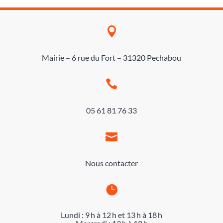

Mairie – 6 rue du Fort – 31320 Pechabou

05 61 81 76 33

Nous contacter

Lundi : 9 h à 12 h et 13 h à 18 h