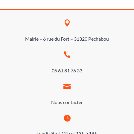

Mairie – 6 rue du Fort – 31320 Pechabou

05 61 81 76 33

Nous contacter

Lundi : 9 h à 12 h et 13 h à 18 h