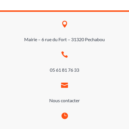

Mairie – 6 rue du Fort – 31320 Pechabou

05 61 81 76 33

Nous contacter
