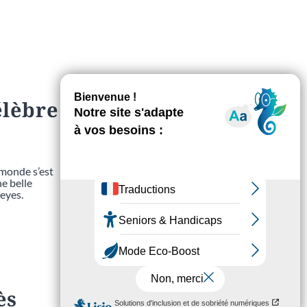
élèbre
 monde s’est
e belle
eyes.
ès