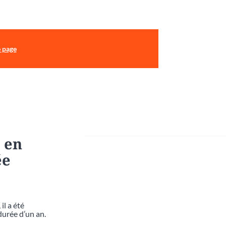
e page
 en
ée
il a été
durée d’un an.