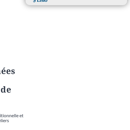
mées
 de
tionnelle et
liers