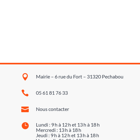

Mairie – 6 rue du Fort – 31320 Pechabou

05 61 81 76 33

Nous contacter

Lundi : 9 h à 12 h et 13 h à 18 h
Mercredi : 13 h à 18 h
Jeudi : 9 h à 12 h et 13 h à 18 h