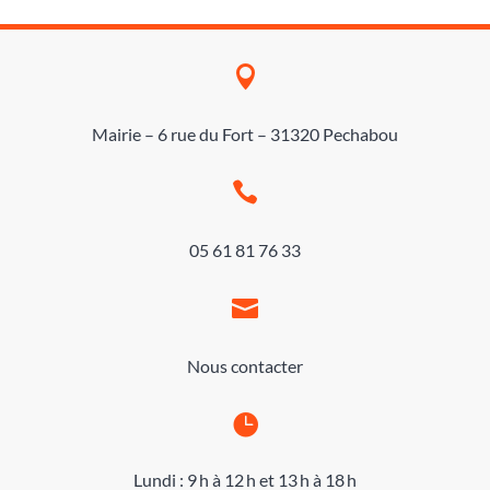

Mairie – 6 rue du Fort – 31320 Pechabou

05 61 81 76 33

Nous contacter

Lundi : 9 h à 12 h et 13 h à 18 h