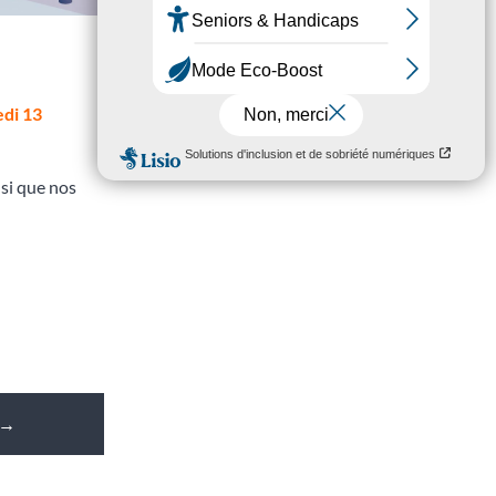
di 13
si que nos
→