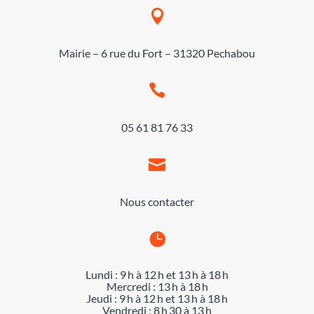

Mairie – 6 rue du Fort – 31320 Pechabou

05 61 81 76 33

Nous contacter

Lundi : 9 h à 12 h et 13 h à 18 h
Mercredi : 13 h à 18 h
Jeudi : 9 h à 12 h et 13 h à 18 h
Vendredi : 8 h 30 à 13 h