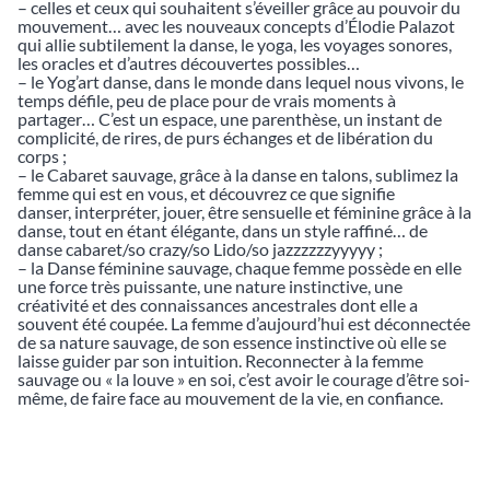
– celles et ceux qui souhaitent s’éveiller grâce au pouvoir du
mouvement… avec les nouveaux concepts d’Élodie Palazot
qui allie subtilement la danse, le yoga, les voyages sonores,
les oracles et d’autres découvertes possibles…
– le Yog’art danse, dans le monde dans lequel nous vivons, le
temps défile, peu de place pour de vrais moments à
partager… C’est un espace, une parenthèse, un instant de
complicité, de rires, de purs échanges et de libération du
corps ;
– le Cabaret sauvage, grâce à la danse en talons, sublimez la
femme qui est en vous, et découvrez ce que signifie
danser, interpréter, jouer, être sensuelle et féminine grâce à la
danse, tout en étant élégante, dans un style raffiné… de
danse cabaret/so crazy/so Lido/so jazzzzzzyyyyy ;
– la Danse féminine sauvage, chaque femme possède en elle
une force très puissante, une nature instinctive, une
créativité et des connaissances ancestrales dont elle a
souvent été coupée. La femme d’aujourd’hui est déconnectée
de sa nature sauvage, de son essence instinctive où elle se
laisse guider par son intuition. Reconnecter à la femme
sauvage ou « la louve » en soi, c’est avoir le courage d’être soi-
même, de faire face au mouvement de la vie, en confiance.