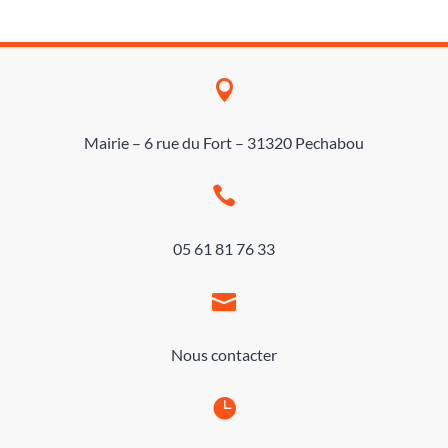

Mairie – 6 rue du Fort – 31320 Pechabou

05 61 81 76 33

Nous contacter
