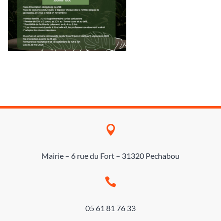

Mairie – 6 rue du Fort – 31320 Pechabou

05 61 81 76 33