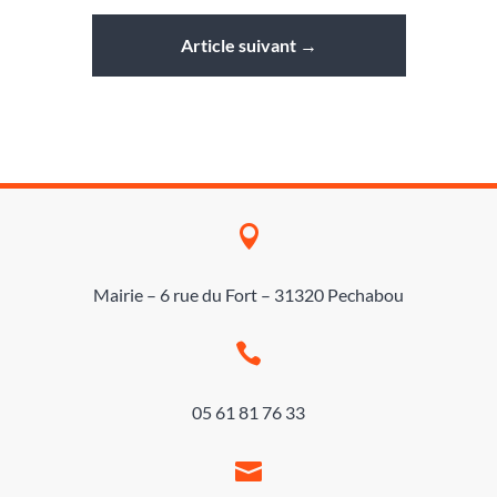
Article suivant
→

Mairie – 6 rue du Fort – 31320 Pechabou

05 61 81 76 33
