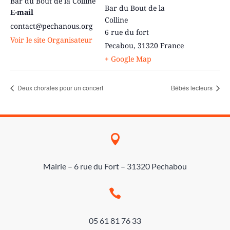
Bar du Bout de la Colline
Bar du Bout de la
E-mail
Colline
contact@pechanous.org
6 rue du fort
Voir le site Organisateur
Pecabou
,
31320
France
+ Google Map
Deux chorales pour un concert
Bébés lecteurs

Mairie – 6 rue du Fort – 31320 Pechabou

05 61 81 76 33