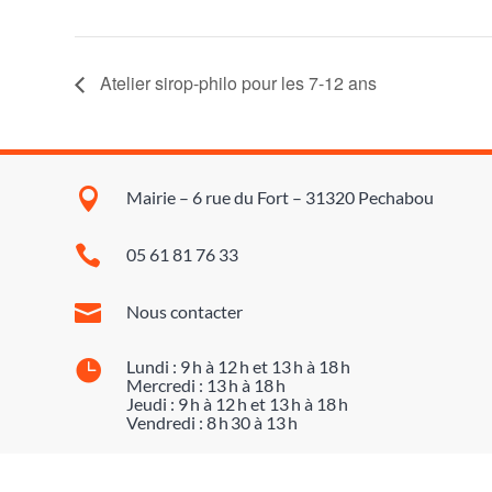
Atelier sirop-philo pour les 7-12 ans

Mairie – 6 rue du Fort – 31320 Pechabou

05 61 81 76 33

Nous contacter

Lundi : 9 h à 12 h et 13 h à 18 h
Mercredi : 13 h à 18 h
Jeudi : 9 h à 12 h et 13 h à 18 h
Vendredi : 8 h 30 à 13 h