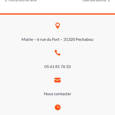

Mairie – 6 rue du Fort – 31320 Pechabou

05 61 81 76 33

Nous contacter
