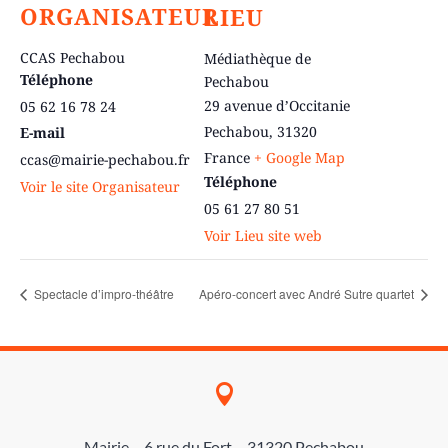
ORGANISATEUR
LIEU
CCAS Pechabou
Médiathèque de
Téléphone
Pechabou
29 avenue d’Occitanie
05 62 16 78 24
Pechabou
,
31320
E-mail
France
+ Google Map
ccas@mairie-pechabou.fr
Téléphone
Voir le site Organisateur
05 61 27 80 51
Voir Lieu site web
Spectacle d’impro-théâtre
Apéro-concert avec André Sutre quartet

Mairie – 6 rue du Fort – 31320 Pechabou