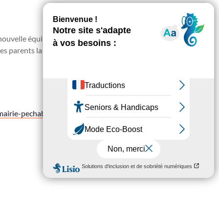
ouvelle équipe bienveillante vous attend tous les
s parents la possibilité d’échanger sur vos
airie-pechabou.fr