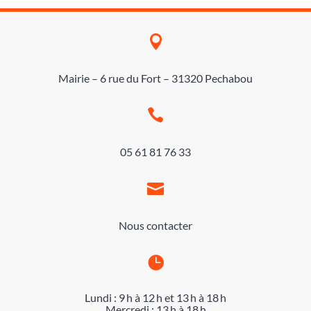

Mairie – 6 rue du Fort – 31320 Pechabou

05 61 81 76 33

Nous contacter

Lundi : 9 h à 12 h et 13 h à 18 h
Mercredi : 13 h à 18 h