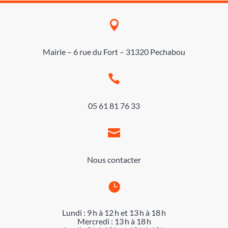

Mairie – 6 rue du Fort – 31320 Pechabou

05 61 81 76 33

Nous contacter

Lundi : 9 h à 12 h et 13 h à 18 h
Mercredi : 13 h à 18 h