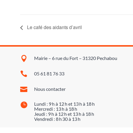
Le café des aidants d’avril

Mairie – 6 rue du Fort – 31320 Pechabou

05 61 81 76 33

Nous contacter

Lundi : 9 h à 12 h et 13 h à 18 h
Mercredi : 13 h à 18 h
Jeudi : 9 h à 12 h et 13 h à 18 h
Vendredi : 8 h 30 à 13 h