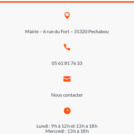

Mairie – 6 rue du Fort – 31320 Pechabou

05 61 81 76 33

Nous contacter

Lundi : 9 h à 12 h et 13 h à 18 h
Mercredi : 13 h à 18 h