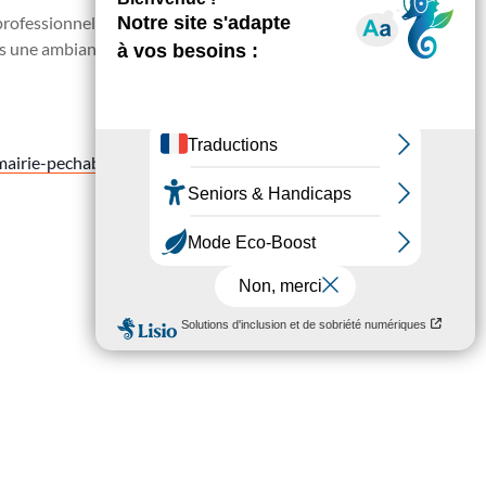
 professionnelle de la famille accompagnée de l’agente
s une ambiance conviviale et en toute confidentialité.
airie-pechabou.fr