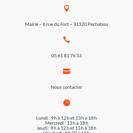

Mairie – 6 rue du Fort – 31320 Pechabou

05 61 81 76 33

Nous contacter

Lundi : 9 h à 12 h et 13 h à 18 h
Mercredi : 13 h à 18 h
Jeudi : 9 h à 12 h et 13 h à 18 h
Vendredi : 8 h 30 à 13 h