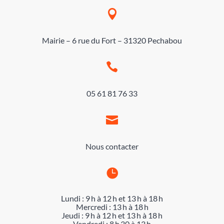

Mairie – 6 rue du Fort – 31320 Pechabou

05 61 81 76 33

Nous contacter

Lundi : 9 h à 12 h et 13 h à 18 h
Mercredi : 13 h à 18 h
Jeudi : 9 h à 12 h et 13 h à 18 h
Vendredi : 8 h 30 à 13 h