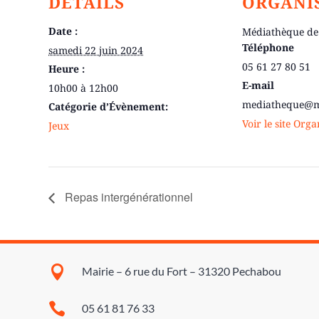
DÉTAILS
ORGANI
Date :
Médiathèque de
Téléphone
samedi 22 juin 2024
05 61 27 80 51
Heure :
E-mail
10h00 à 12h00
mediatheque@ma
Catégorie d’Évènement:
Voir le site Org
Jeux
Repas intergénérationnel

Mairie – 6 rue du Fort – 31320 Pechabou

05 61 81 76 33