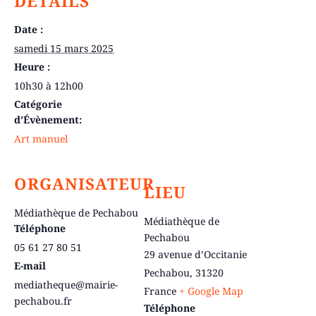
DÉTAILS
Date :
samedi 15 mars 2025
Heure :
10h30 à 12h00
Catégorie
d’Évènement:
Art manuel
ORGANISATEUR
LIEU
Médiathèque de Pechabou
Médiathèque de
Téléphone
Pechabou
05 61 27 80 51
29 avenue d’Occitanie
E-mail
Pechabou
,
31320
mediatheque@mairie-
France
+ Google Map
pechabou.fr
Téléphone