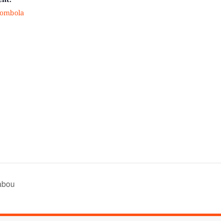
ombola
habou