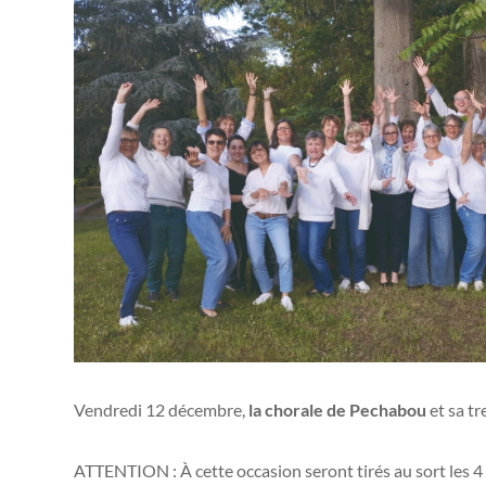
Vendredi 12 décembre,
la chorale de Pechabou
et sa t
ATTENTION : À cette occasion seront tirés au sort les 4