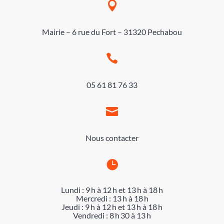

Mairie – 6 rue du Fort – 31320 Pechabou

05 61 81 76 33

Nous contacter

Lundi : 9 h à 12 h et 13 h à 18 h
Mercredi : 13 h à 18 h
Jeudi : 9 h à 12 h et 13 h à 18 h
Vendredi : 8 h 30 à 13 h