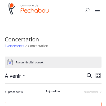
Concertation
Évènements
Concertation
Évènements
Aucun résultat trouvé.
Notice
Recher
Nav
À venir
Recherche
Liste
de
et
Sélectionnez
vue
naviga
une
Év
Évènements
Aujourd’hui
suivants
de
Évènements
précédents
date.
vues
Évène