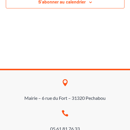
S’abonner au calendrier

Mairie – 6 rue du Fort – 31320 Pechabou

05 61 81 76 33