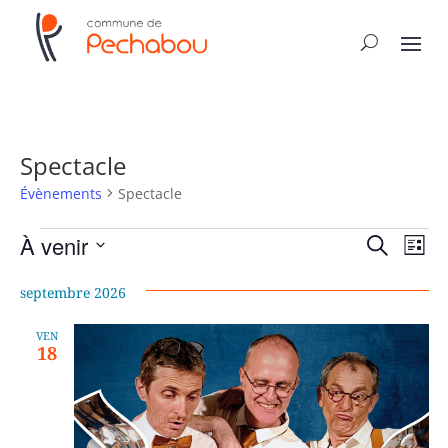
Spectacle
Évènements
Spectacle
Évènements
Recher
Nav
À venir
Recherche
Liste
de
et
Sélectionnez
vue
naviga
septembre 2026
une
Év
de
date.
VEN
vues
18
Évène