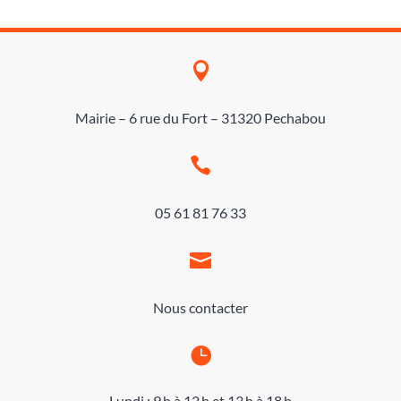

Mairie – 6 rue du Fort – 31320 Pechabou

05 61 81 76 33

Nous contacter

Lundi : 9 h à 12 h et 13 h à 18 h