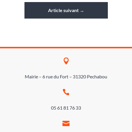
Article suivant
→

Mairie – 6 rue du Fort – 31320 Pechabou

05 61 81 76 33
