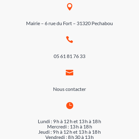

Mairie – 6 rue du Fort – 31320 Pechabou

05 61 81 76 33

Nous contacter

Lundi : 9 h à 12 h et 13 h à 18 h
Mercredi : 13 h à 18 h
Jeudi : 9 h à 12 h et 13 h à 18 h
Vendredi : 8 h 30 à 13 h