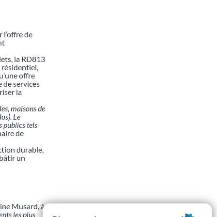
 l’offre de
nt
alets, la RD813
résidentiel,
u’une offre
e de services
iser la
lles, maisons de
los). Le
 publics tels
aire de
ction durable,
bâtir un
ine Musard, à
nts les plus