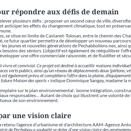
our répondre aux défis de demain
lever plusieurs défis : proposer un second cœur de ville, diversifier
et anticiper les effets du changement climatique, tout en préserva
mmune.
res, se situe en limite de Castanet-Tolosan, entre le chemin des Ch
acé, ce futur quartier permettra de développer un nouveau parcours 
r les jeunes et nouvelles générations de Pechabboliens·nes, ainsi q
esoins des séniors. L’objectif est également de rééquilibrer l’offr
évelopper une offre commerciale raisonnée, et de fluidifier et sécur
 vivre et convivial. Ce projet est destiné à accueillir maisons individue
espaces verts publics, ainsi qu’un réseau de déplacements doux (piétons, vé
st également prévu et complètera l’offre dans la plaine, d’équipements
a future Maison des sports »
indique Dominique Sangay, madame la m
emplaire sur le plan environnemental : bonne intégration, constru
iaux responsables… Autant de choix qui illustrent une volonté de 
spectueux de son environnement.
ar une vision claire
 retenu l’agence d’urbanisme et d’architecture AAM-Agence Anto
irie de Pechabou a souhaité se doter d’une vision claire des aménageme