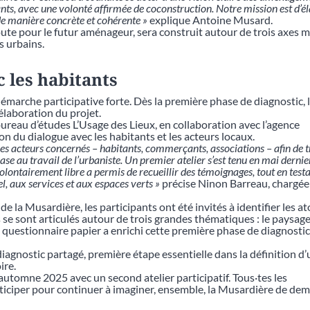
tants, avec une volonté affirmée de coconstruction. Notre mission est d’é
de manière concrète et cohérente »
explique Antoine Musard.
oute pour le futur aménageur, sera construit autour de trois axes ma
s urbains.
c les habitants
démarche participative forte. Dès la première phase de diagnostic, 
’élaboration du projet.
reau d’études L’Usage des Lieux, en collaboration avec l’agence
n du dialogue avec les habitants et les acteurs locaux.
s les acteurs concernés – habitants, commerçants, associations – afin de t
ase au travail de l’urbaniste. Un premier atelier s’est tenu en mai dernie
lontairement libre a permis de recueillir des témoignages, tout en test
l, aux services et aux espaces verts »
précise Ninon Barreau, chargée
 de la Musardière, les participants ont été invités à identifier les at
s se sont articulés autour de trois grandes thématiques : le paysage,
 questionnaire papier a enrichi cette première phase de diagnostic 
iagnostic partagé, première étape essentielle dans la définition d’
ire.
automne 2025 avec un second atelier participatif. Tous·tes les
rticiper pour continuer à imaginer, ensemble, la Musardière de de