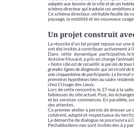
adaptés aux besoins de la ville et de ses habi
schéma directeur qui traduise ces ambitions 
Ce schéma directeur, véritable feuille de r
paysage, la mobilité et les nouveaux usage
Un projet construit ave
La réussite d’un tel projet repose sur une 
ont été invités à contribuer activement à l
Dans cette dynamique participative, le bu
Antoine Musard, a pris en charge l’animatio
« Notre rôle est de recueillir la parole de tou
grandes lignes de diagnostic qui serviront de b
une cinquantaine de participants. Le format vo
premières hypothèses liées au cadre résidentie
chez L’Usage des Lieux.
Lors de cette rencontre, le 27 mai à la salle
faiblesses du site actuel. Puis, les échange
et les services-commerces. En parallèle, un
des attentes.
Ce premier atelier a permis de dresser un d
cohérent, adapté et respectueux du territo
La démarche de dialogue se poursuivra à l’
Pechabboliens·nes sont invités·ées à y pa