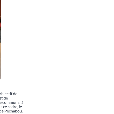
bjectif de
et de
re communal à
 ce cadre, le
r de Pechabou.