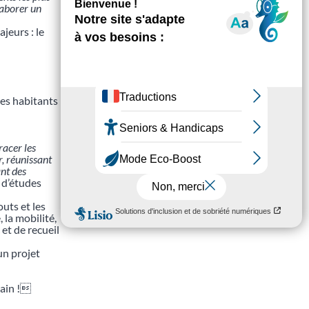
laborer un
jeurs : le
les habitants
racer les
r, réunissant
ant des
 d’études
outs et les
 la mobilité,
et de recueil
un projet
main !