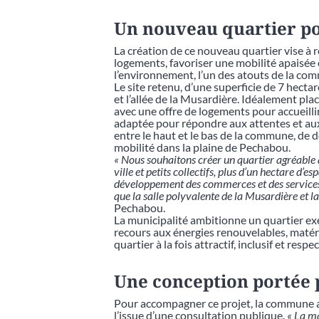
Un nouveau quartier p
La création de ce nouveau quartier vise à re
logements, favoriser une mobilité apaisée 
l’environnement, l’un des atouts de la co
Le site retenu, d’une superficie de 7 hecta
et l’allée de la Musardière. Idéalement pl
avec une offre de logements pour accueilli
adaptée pour répondre aux attentes et aux b
entre le haut et le bas de la commune, de d
mobilité dans la plaine de Pechabou.
« Nous souhaitons créer un quartier agréable à
ville et petits collectifs, plus d’un hectare d’
développement des commerces et des services e
que la salle polyvalente de la Musardière et l
Pechabou.
La municipalité ambitionne un quartier ex
recours aux énergies renouvelables, matér
quartier à la fois attractif, inclusif et re
Une conception portée p
Pour accompagner ce projet, la commune a
l’issue d’une consultation publique.
« La ma