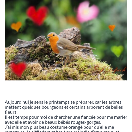
Aujourd’hui je sens le printemps se préparer, car les arbres
mettent quelques bourgeons et certains arborent de belles
fleurs.
Il est temps pour moi de chercher une fiancée pour me marier
avec elle et avoir de beaux bébés rouges-gorges.
J’ai mis mon plus beau costume orangé pour qu’elle me
remarque. Je siffle fort et haut ma mélodie d’amoureux et