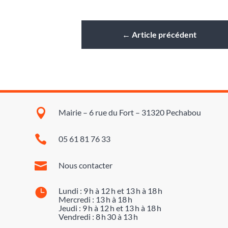
←
Article précédent

Mairie – 6 rue du Fort – 31320 Pechabou

05 61 81 76 33

Nous contacter

Lundi : 9 h à 12 h et 13 h à 18 h
Mercredi : 13 h à 18 h
Jeudi : 9 h à 12 h et 13 h à 18 h
Vendredi : 8 h 30 à 13 h