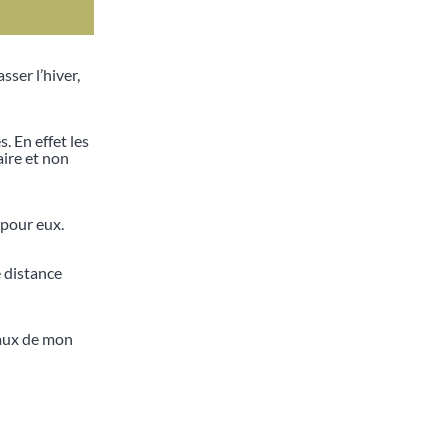
ser l’hiver,
. En effet les
aire et non
 pour eux.
 distance
seaux de mon