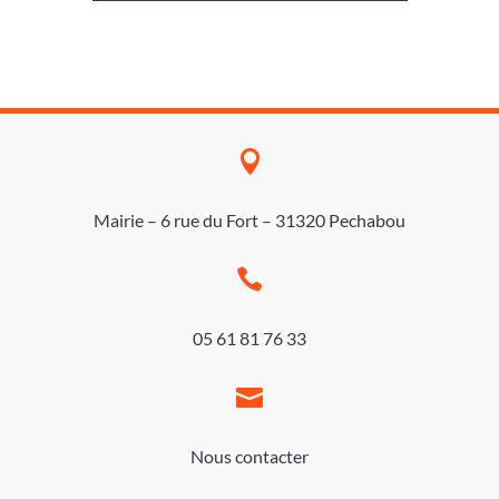

Mairie – 6 rue du Fort – 31320 Pechabou

05 61 81 76 33

Nous contacter