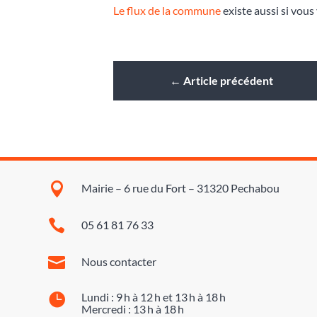
Le flux de la commune
existe aussi si vous 
←
Article précédent

Mairie – 6 rue du Fort – 31320 Pechabou

05 61 81 76 33

Nous contacter

Lundi : 9 h à 12 h et 13 h à 18 h
Mercredi : 13 h à 18 h