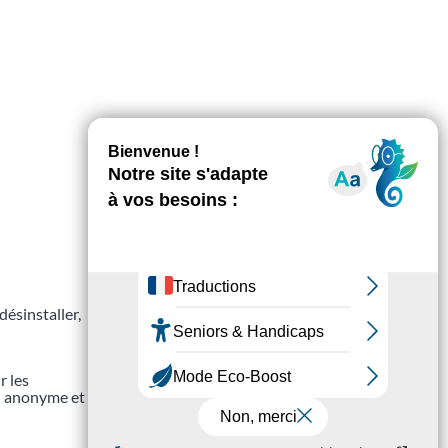
désinstaller,
r les
 % anonyme et