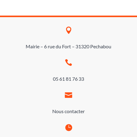

Mairie – 6 rue du Fort – 31320 Pechabou

05 61 81 76 33

Nous contacter
