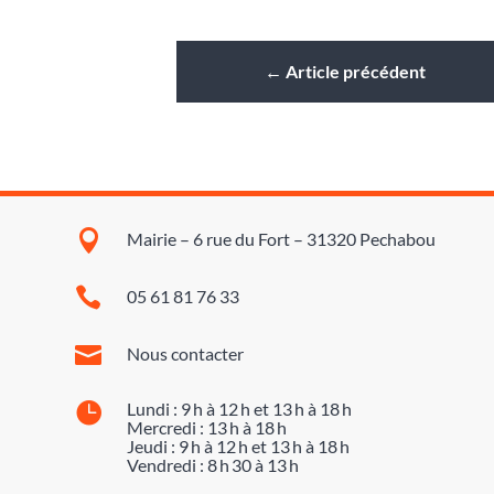
←
Article précédent

Mairie – 6 rue du Fort – 31320 Pechabou

05 61 81 76 33

Nous contacter

Lundi : 9 h à 12 h et 13 h à 18 h
Mercredi : 13 h à 18 h
Jeudi : 9 h à 12 h et 13 h à 18 h
Vendredi : 8 h 30 à 13 h