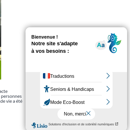
acte
de personnes
de vie a été