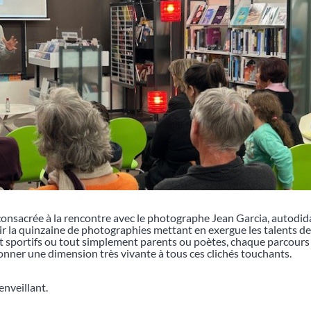
consacrée à la rencontre avec le photographe Jean Garcia, autodid
vrir la quinzaine de photographies mettant en exergue les talents 
tôt sportifs ou tout simplement parents ou poètes, chaque parcours 
onner une dimension très vivante à tous ces clichés touchants.
nveillant.