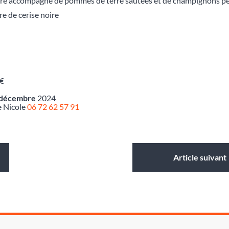
re accompagné de pommes de terre sautées et de champignons per
re de cerise noire
 €
6 décembre
2024
 Nicole
06 72 62 57 91
Article suivant