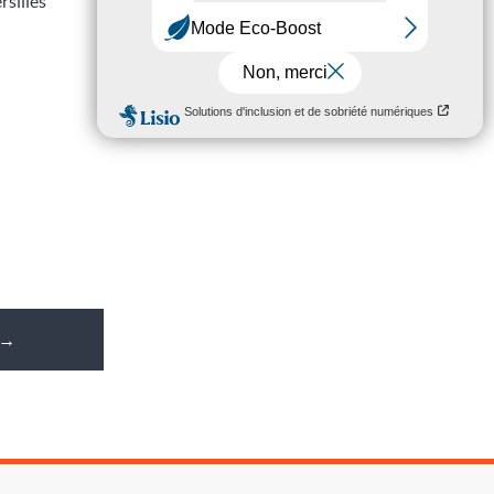
sillés
→