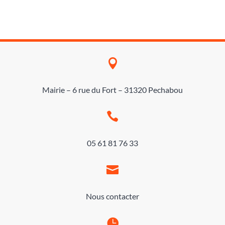

Mairie – 6 rue du Fort – 31320 Pechabou

05 61 81 76 33

Nous contacter
