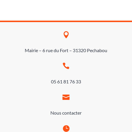

Mairie – 6 rue du Fort – 31320 Pechabou

05 61 81 76 33

Nous contacter
