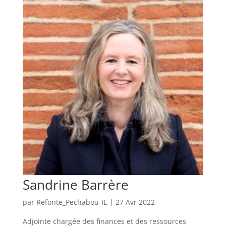
Sandrine Barrère
par
Refonte_Pechabou-IE
|
27 Avr 2022
Adjointe chargée des finances et des ressources