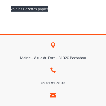
Voir les Gazettes papier

Mairie – 6 rue du Fort – 31320 Pechabou

05 61 81 76 33
