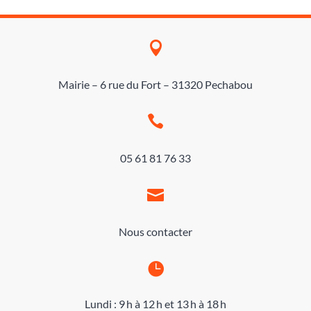

Mairie – 6 rue du Fort – 31320 Pechabou

05 61 81 76 33

Nous contacter

Lundi : 9 h à 12 h et 13 h à 18 h