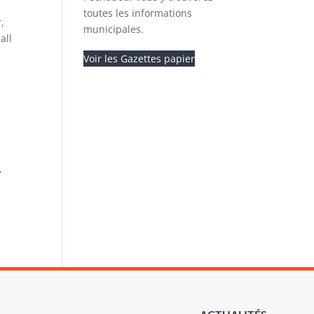
toutes les informations
,
municipales.
all
Voir les Gazettes papier
,
.