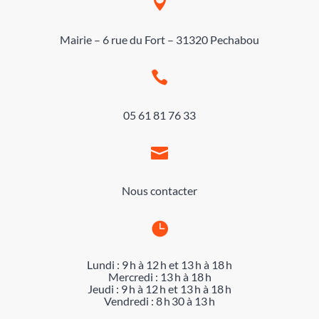

Mairie – 6 rue du Fort – 31320 Pechabou

05 61 81 76 33

Nous contacter

Lundi : 9 h à 12 h et 13 h à 18 h
Mercredi : 13 h à 18 h
Jeudi : 9 h à 12 h et 13 h à 18 h
Vendredi : 8 h 30 à 13 h